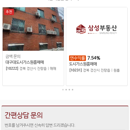
추천
금액 문의
연수익률
7.54%
대구대도시가스원룸매매
도시가스원룸매매
[10222]
경북 경산시 진량읍
|
매매
[10231]
경북 경산시 진량읍
|
원룸
간편상담 문의
번호를 남겨주시면 신속히 답변 드리겠습니다.