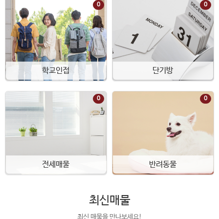
0
0
학교인접
단기방
0
0
전세매물
반려동물
최신매물
최신 매물을 만나보세요!