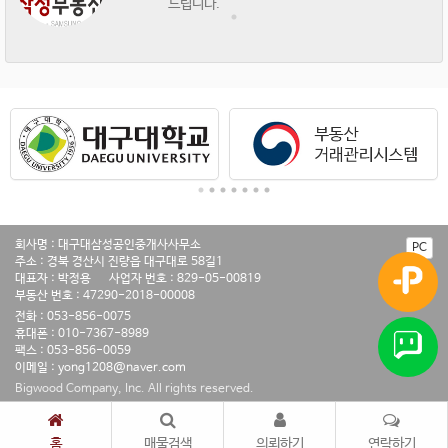
드립니다.
회사명 : 대구대삼성공인중개사사무소
PC
주소 : 경북 경산시 진량읍 대구대로 58길1
대표자 : 박정용
사업자 번호 : 829-05-00819
부동산 번호 : 47290-2018-00008
전화 : 053-856-0075
휴대폰 : 010-7367-8989
팩스 : 053-856-0059
이메일 : yong1208@naver.com
Bigwood Company, Inc. All rights reserved.
홈
매물검색
의뢰하기
연락하기