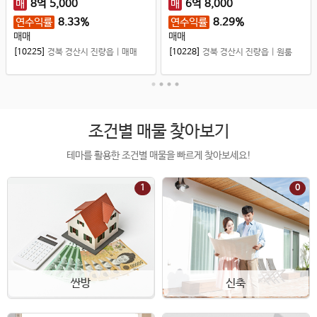
매
8
억
5,000
매
6
억
8,000
연수익률
8.33%
연수익률
8.29%
매매
매매
[10225]
경북 경산시 진량읍
|
매매
[10228]
경북 경산시 진량읍
|
원룸
조건별 매물 찾아보기
테마를 활용한 조건별 매물을 빠르게 찾아보세요!
1
0
싼방
신축