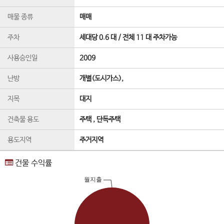
매물 종류
매매
주차
세대당 0.6 대 / 전체 11 대 주차가능
사용승인일
2009
난방
개별(도시가스),
지목
대지
건축물 용도
주택 , 단독주택
용도지역
주거지역
건물 수익률