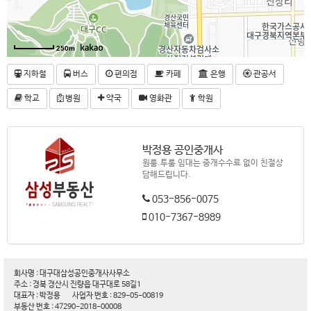
250m
지하철
버스
편의점
카페
은행
관공서
학교
병원
약국
영화관
학원
박정용 공인중개사
원룸.투룸 임대는 중개수수료 없이 친절상
담해드립니다.
053-856-0075
010-7367-8989
회사명 : 대구대삼성공인중개사사무소
주소 : 경북 경산시 진량읍 대구대로 58길1
대표자 : 박정용
사업자 번호 : 829-05-00819
부동산 번호 : 47290-2018-00008