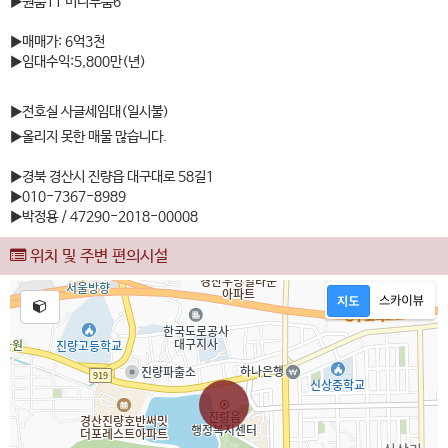
▶원룸11 미니투룸6
▶매매가: 6억3천
▶임대수익:5,800만(년)
▶전호실 사글세임대(일시불)
▶올리지 못한 매물 많습니다.
▶경북 경산시 진량읍 대구대로 58길1
▶010-7367-8989
▶박정용 / 47290-2018-00008
위치 및 주변 편의시설