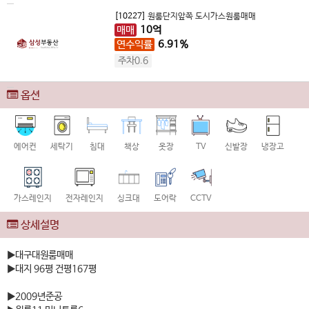
[10227]
원룸단지앞쪽 도시가스원룸매매
매매
10
억
연수익률
6.91%
주차0.6
옵션
에어컨
세탁기
침대
책상
옷장
TV
신발장
냉장고
가스레인지
전자레인지
싱크대
도어락
CCTV
상세설명
▶대구대원룸매매
▶대지 96평 건평167평
▶2009년준공