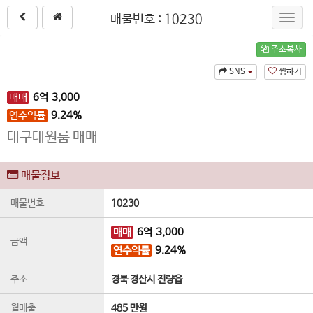
매물번호 : 10230
Toggl
navig
주소복사
SNS
찜하기
매매
6
억
3,000
연수익률
9.24%
대구대원룸 매매
매물정보
매물번호
10230
매매
6
억
3,000
금액
연수익률
9.24%
주소
경북 경산시 진량읍
월매출
485 만원