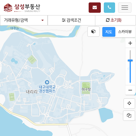
Toggl
navig
거래유형/금액
검색조건
초기화